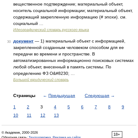
вещественное подтверждение; материальный объект,
носитель социальной информации; материальный объект,
содержащий закрепленную информацию (# эпохи). см.
социальный …
Идеографический словарь русского языка
документ
— 1) материальный объект с информацией,
30
закрепленной созданным человеком способом для ее
передачи во времени и пространстве. В
автоматизированных информационно поисковых системах
любой объект, внесенный в память системы. По
определению ФЗ О&#8230; …
Большой юридический словарь
Страницы
←
Предыдущая
Следующая
→
1
2
3
4
5
6
7
8
9
10
11
12
13
© Академик, 2000-2026
18+
Обратная связь:
Техподдержка
,
Реклама на сайте