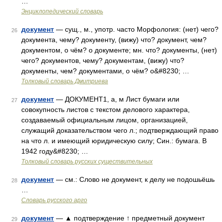
…
Энциклопедический словарь
документ
— сущ., м., употр. часто Морфология: (нет) чего?
26
документа, чему? документу, (вижу) что? документ, чем?
документом, о чём? о документе; мн. что? документы, (нет)
чего? документов, чему? документам, (вижу) что?
документы, чем? документами, о чём? о&#8230; …
Толковый словарь Дмитриева
документ
— ДОКУМЕНТ1, а, м Лист бумаги или
27
совокупность листов с текстом делового характера,
создаваемый официальным лицом, организацией,
служащий доказательством чего л.; подтверждающий право
на что л. и имеющий юридическую силу; Син.: бумага. В
1942 году&#8230; …
Толковый словарь русских существительных
документ
— см.: Слово не документ, к делу не подошьёшь
28
…
Словарь русского арго
документ
— ▲ подтверждение ↑ предметный документ
29