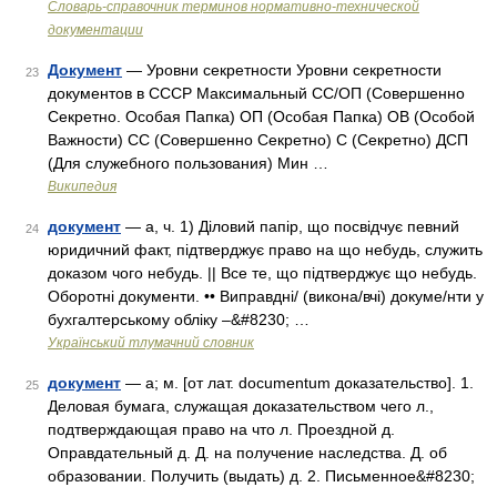
Словарь-справочник терминов нормативно-технической
документации
Документ
— Уровни секретности Уровни секретности
23
документов в СССР Максимальный CC/ОП (Совершенно
Секретно. Особая Папка) ОП (Особая Папка) ОВ (Особой
Важности) СС (Совершенно Секретно) С (Секретно) ДСП
(Для служебного пользования) Мин …
Википедия
документ
— а, ч. 1) Діловий папір, що посвідчує певний
24
юридичний факт, підтверджує право на що небудь, служить
доказом чого небудь. || Все те, що підтверджує що небудь.
Оборотні документи. •• Виправдні/ (викона/вчі) докуме/нти у
бухгалтерському обліку –&#8230; …
Український тлумачний словник
документ
— а; м. [от лат. documentum доказательство]. 1.
25
Деловая бумага, служащая доказательством чего л.,
подтверждающая право на что л. Проездной д.
Оправдательный д. Д. на получение наследства. Д. об
образовании. Получить (выдать) д. 2. Письменное&#8230;